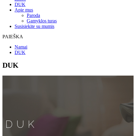
DUK
Apie mus
Paroda
Gamyklos turas
Susisiekite su mumis
PAIEŠKA
Namai
DUK
DUK
DUK