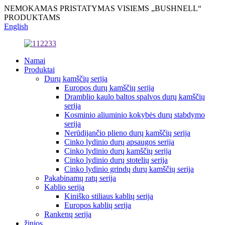
NEMOKAMAS PRISTATYMAS VISIEMS „BUSHNELL“
PRODUKTAMS
English
Namai
Produktai
Durų kamščių serija
Europos durų kamščių serija
Dramblio kaulo baltos spalvos durų kamščių
serija
Kosminio aliuminio kokybės durų stabdymo
serija
Nerūdijančio plieno durų kamščių serija
Cinko lydinio durų apsaugos serija
Cinko lydinio durų kamščių serija
Cinko lydinio durų stotelių serija
Cinko lydinio grindų durų kamščių serija
Pakabinamų ratų serija
Kablio serija
Kiniško stiliaus kablių serija
Europos kablių serija
Rankenų serija
žinios