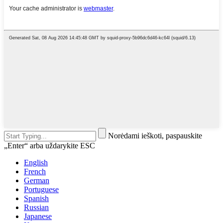
Norėdami ieškoti, paspauskite
„Enter“ arba uždarykite ESC
English
French
German
Portuguese
Spanish
Russian
Japanese