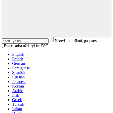
Norėdami ieškoti, paspauskite
„Enter“ arba uždarykite ESC
English
French
German
Portuguese
Spanish
Russian
Japanese
Korean
Arabic
Irish
Greek
Turkish
Italian