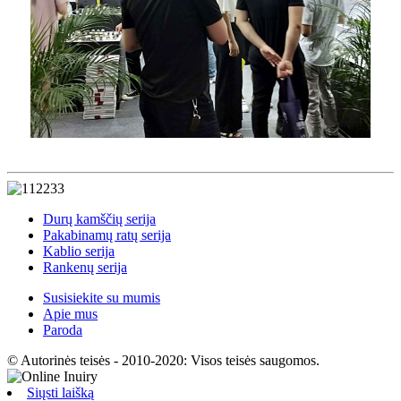
Durų kamščių serija
Pakabinamų ratų serija
Kablio serija
Rankenų serija
Susisiekite su mumis
Apie mus
Paroda
© Autorinės teisės - 2010-2020: Visos teisės saugomos.
Siųsti laišką