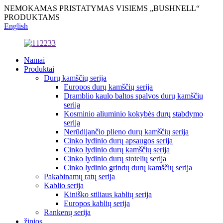
NEMOKAMAS PRISTATYMAS VISIEMS „BUSHNELL“
PRODUKTAMS
English
Namai
Produktai
Durų kamščių serija
Europos durų kamščių serija
Dramblio kaulo baltos spalvos durų kamščių
serija
Kosminio aliuminio kokybės durų stabdymo
serija
Nerūdijančio plieno durų kamščių serija
Cinko lydinio durų apsaugos serija
Cinko lydinio durų kamščių serija
Cinko lydinio durų stotelių serija
Cinko lydinio grindų durų kamščių serija
Pakabinamų ratų serija
Kablio serija
Kiniško stiliaus kablių serija
Europos kablių serija
Rankenų serija
žinios